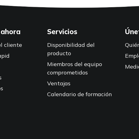
 ahora
Servicios
Úne
l cliente
Disponibilidad del
Quié
producto
apid
Empl
Miembros del equipo
Medi
comprometidos
s
Ventajas
s
Calendario de formación