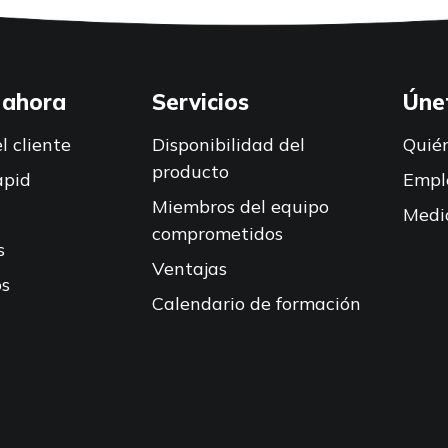
 ahora
Servicios
Úne
l cliente
Disponibilidad del
Quié
producto
apid
Empl
Miembros del equipo
Medi
comprometidos
s
Ventajas
s
Calendario de formación